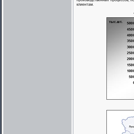
производственных процессов, п
клиентам.