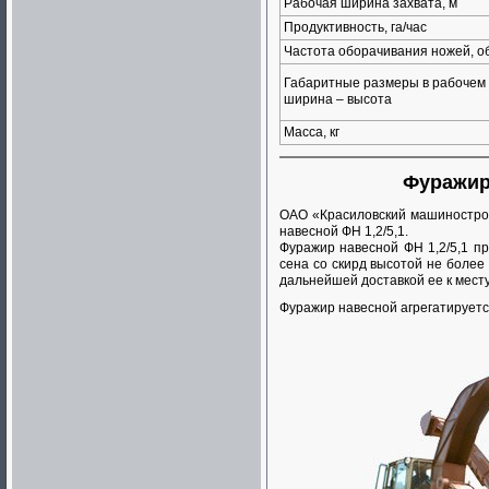
Рабочая ширина захвата, м
Продуктивность, га/час
Частота оборачивания ножей, о
Габаритные размеры в рабочем 
ширина – высота
Масса, кг
Фуражир 
ОАО «Красиловский машиностро
навесной ФН 1,2/5,1.
Фуражир навесной ФН 1,2/5,1 п
сена со скирд высотой не более 
дальнейшей доставкой ее к мест
Фуражир навесной агрегатируетс