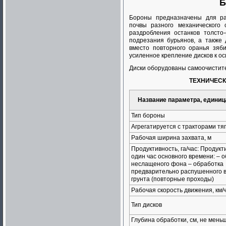
Б
Бороны предназначены для ра
почвы разного механического 
раздробления останков толсто-
подрезания бурьянов, а также 
вместо повторного оранья зяб
усиленное крепление дисков к о
Диски оборудованы самоочистит
ТЕХНИЧЕСК
Название параметра, единиц
Тип бороны
Агрегатируется с тракторами тяг
Рабочая ширина захвата, м
Продуктивность, га/час: Продукт
один час основного времени: – 
неслащеного фона – обработка
предварительно распушенного 
грунта (повторные проходы)
Рабочая скорость движения, км/
Тип дисков
Глубина обработки, см, не меньш