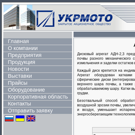
Главная
О компании
Дисковый агрегат АДН-2,3 пре
Предприятия
почвы разного механического с
Продукция
измельчения и заделки остатков 
Новости
Каждый диск крепится на индив
Выставки
Агрегат оборудован каткам
сферические диски (интегриров
Прайсы
верхнего шара почвы, а также
обрабатываемому шару. Катки в
Оборудование
грудки.
Корпоративная область
Безотвальный способ обрабо
Контакты
воздушной эрозии почвы, увелич
Отправить заявку
и воздух, уменьшает испарен
энергосберегающим технологиям.
Н