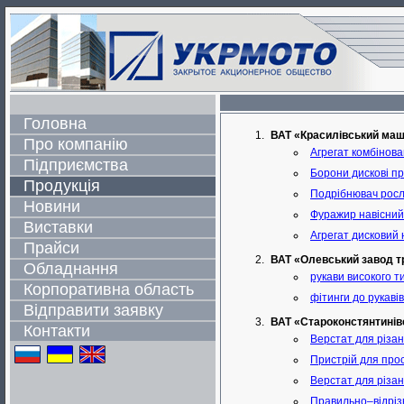
Головна
ВАТ «Красилівський маш
Про компанію
Агрегат комбінов
Підприємства
Борони дискові пр
Продукція
Подрібнювач росл
Новини
Фуражир навісний 
Виставки
Агрегат дисковий 
Прайси
ВАТ «Олевський завод т
Обладнання
рукави високого т
Корпоративна область
фітинги до рукавів
Відправити заявку
ВАТ «Староконстянтинів
Контакти
Верстат для різа
Пристрій для про
Верстат для різан
Правильно–відріз