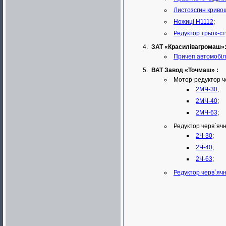
Листозсгин криво
Ножиці Н1112
;
Редуктор трьох-с
ЗАТ «Красилівагромаш»
Причеп автомобі
ВАТ Завод «Точмаш» :
Мотор-редуктор ч
2МЧ-30
;
2МЧ-40
;
2МЧ-63
;
Редуктор черв`яч
2Ч-30
;
2Ч-40
;
2Ч-63
;
Редуктор черв`яч