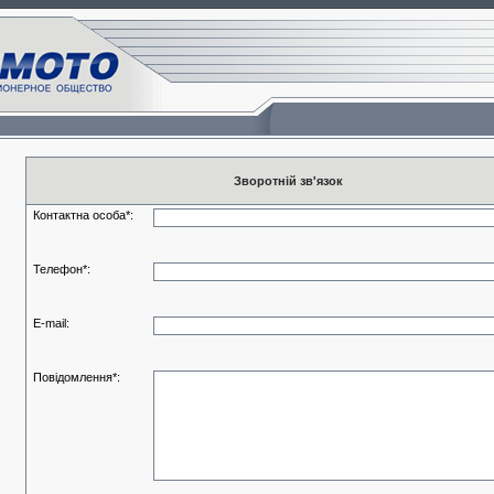
Зворотній зв'язок
Контактна особа
*
:
Телефон
*
:
E-mail:
Повідомлення
*
: